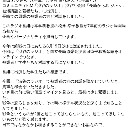
コミュニティF.M「渋谷のラジオ」渋谷社会部「長崎からみらいへ：
被爆講話と若者たち」に出演し、
長崎での原爆の被爆者の方と対談をしました。
このラジオ番組は本学科教授の松永 幸子教授が7年前のラジオ局開局
当初から
企画やパーソナリティを担当しています。
今年は終戦の日にあたる8月15日(火)に放送されました。
今回は「渋谷のラジオ」と国立長崎原爆死没者追悼平和祈念館をオ
ンラインでつなぎ、
被爆者と学生たちが対談する形になりました。
番組に出演した学生たちの感想です。
今回、「渋谷のラジオ」で被爆者の方のお話を聴かせていただき、
貴重な機会をいただきました。
いざ目の前に狭い個室でマイクを見ると、最初は少し緊張しまし
た。
戦争の恐ろしさを知り、その時の様子や状況など深くまで知ること
ができました。
戦争というものが2度と起こってはならないもの、起こってほしくな
いものだと強く感じます。
日常ではなかなかお聴きすることができないお話なので、