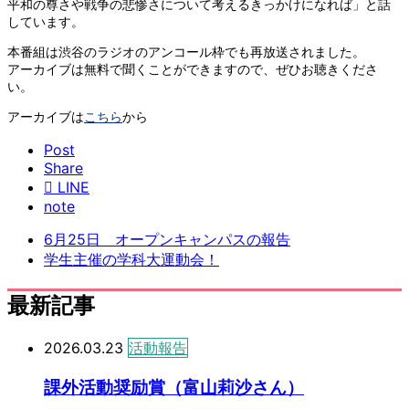
平和の尊さや戦争の悲惨さについて考えるきっかけになれば」と話
しています。
本番組は渋谷のラジオのアンコール枠でも再放送されました。
アーカイブは無料で聞くことができますので、ぜひお聴きくださ
い。
アーカイブは
こちら
から
Post
Share
LINE
note
6月25日 オープンキャンパスの報告
学生主催の学科大運動会！
最新記事
2026.03.23
活動報告
課外活動奨励賞（富山莉沙さん）