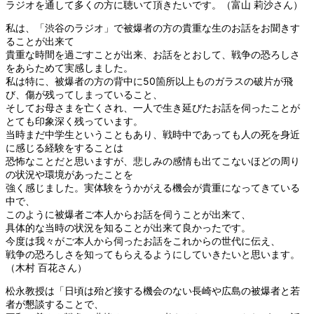
ラジオを通して多くの方に聴いて頂きたいです。（富山 莉沙さん）
私は、「渋谷のラジオ」で被爆者の方の貴重な生のお話をお聞きす
ることが出来て
貴重な時間を過ごすことが出来、お話をとおして、戦争の恐ろしさ
をあらためて実感しました。
私は特に、被爆者の方の背中に50箇所以上ものガラスの破片が飛
び、傷が残ってしまっていること、
そしてお母さまを亡くされ、一人で生き延びたお話を伺ったことが
とても印象深く残っています。
当時まだ中学生ということもあり、戦時中であっても人の死を身近
に感じる経験をすることは
恐怖なことだと思いますが、悲しみの感情も出てこないほどの周り
の状況や環境があったことを
強く感じました。実体験をうかがえる機会が貴重になってきている
中で、
このように被爆者ご本人からお話を伺うことが出来て、
具体的な当時の状況を知ることが出来て良かったです。
今度は我々がご本人から伺ったお話をこれからの世代に伝え、
戦争の恐ろしさを知ってもらえるようにしていきたいと思います。
（木村 百花さん）
松永教授は「日頃は殆ど接する機会のない長崎や広島の被爆者と若
者が懇談することで、