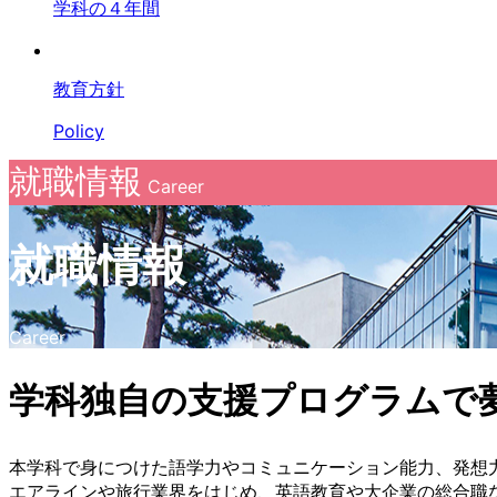
学科の４年間
教育方針
Policy
就職情報
Career
就職情報
Career
学科独自の支援プログラムで
本学科で身につけた語学力やコミュニケーション能力、発想
エアラインや旅行業界をはじめ、英語教育や大企業の総合職