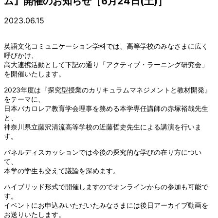
ム』開催のお知らせ［6月24日(土)］
2023.06.15
英語文化コミュニケーション学科では、高等学校のみなさまに広く
呼びかけ、
高大連携活動として下記の通り「アクティブ・ラーニング研究会」
を開催いたします。
2023年度は『探究型授業のカリキュラムマネジメントと教材開発』
をテーマに、
日本バカロレア教育学会理事を務める本学専任講師の赤塚裕哉先生
と、
神奈川県立藤沢清流高等学校の近藤哲史先生による講演を行いま
す。
パネルディスカッションでは今後の探究的な学びの在り方につい
て、
本学の学生も交えて議論を深めます。
ハイブリッド形式で開催しますのでオンラインからの参加も可能で
す。
イベントにお申込みいただいたみなさまには後日アーカイブ動画を
お送りいたします。